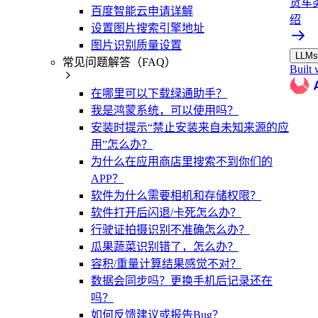
货车
百度智能云申请详解
绍
设置图片搜索引擎地址
图片识别质量设置
LLMs.
常见问题解答（FAQ）
Built 
在哪里可以下载绿通助手？
我是鸿蒙系统，可以使用吗？
安装时提示“禁止安装来自未知来源的应
用”怎么办？
为什么在应用商店里搜索不到你们的
APP？
软件为什么需要相机和存储权限？
软件打开后闪退/卡死怎么办？
行驶证拍摄识别不准确怎么办？
瓜果蔬菜识别错了，怎么办？
容积/重量计算结果感觉不对？
数据会同步吗？更换手机后记录还在
吗？
如何反馈建议或报告Bug？