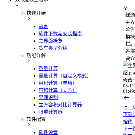
💡
快速开始
绿通
主界
前言
公告
软件下载与安装指南
模块
主界面概览
栏。
货车类型介绍
各部
功能详解
要介
重量计算
重量计算（自定义模式）
修改
容积计算（单项）
05-11
容积计算（立方）
01:49
果蔬识别
立方容积对比计算器
上一
限重计算器
下载
软件配置
指南
下一
软件设置