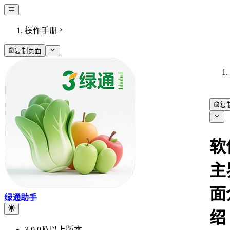
操作手册
复制页面
复
软
主
面
绿通助手
绍
3.0.0及以上版本