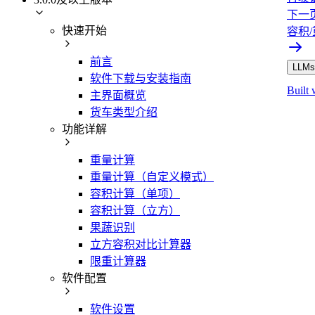
下一
快速开始
容积
前言
LLMs.
软件下载与安装指南
Built 
主界面概览
货车类型介绍
功能详解
重量计算
重量计算（自定义模式）
容积计算（单项）
容积计算（立方）
果蔬识别
立方容积对比计算器
限重计算器
软件配置
软件设置