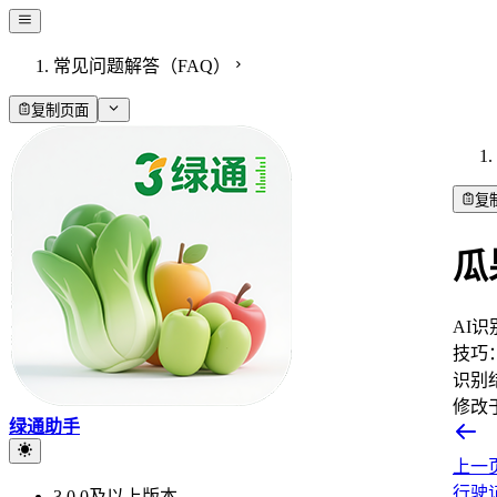
常见问题解答（FAQ）
复制页面
复
瓜
AI
技巧
识别
修改
绿通助手
上一
行驶
3.0.0及以上版本