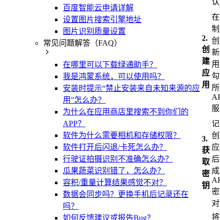
认
百度智能云申请详解
在
设置图片搜索引擎地址
制
图片识别质量设置
2.
创
常见问题解答（FAQ）
创
新
建
用
在哪里可以下载绿通助手？
应
勾
我是鸿蒙系统，可以使用吗？
用
所
安装时提示“禁止安装来自未知来源的应
A
用”怎么办？
服
为什么在应用商店里搜索不到你们的
APP？
记
软件为什么需要相机和存储权限？
创
3.
软件打开后闪退/卡死怎么办？
应
获
行驶证拍摄识别不准确怎么办？
后
取
瓜果蔬菜识别错了，怎么办？
成
密
A
容积/重量计算结果感觉不对？
钥
密
数据会同步吗？更换手机后记录还在
对
吗？
将
如何反馈建议或报告Bug？