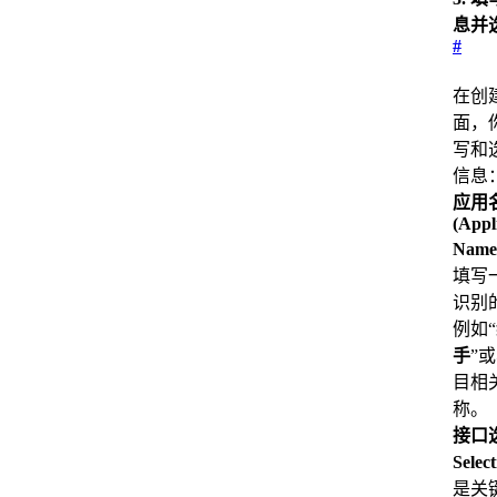
息并
#
在创
面，
写和
信息
应用
(Appl
Name
填写
识别
例如“
手
”
目相
称。
接口选
Select
是关