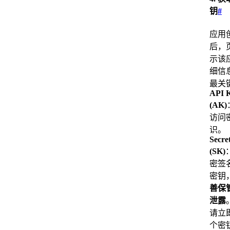
钥
#
应用
后，
示该
细信
最关
API 
(AK)
访问
识。
Secre
(SK)
密签
密钥
善保
泄露
请立
个密