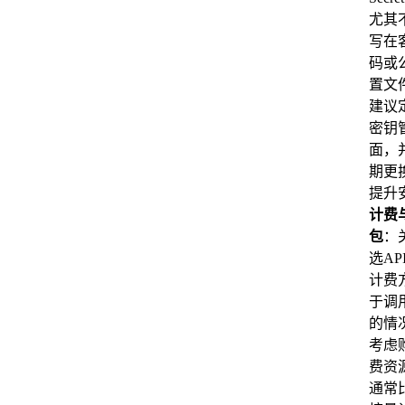
尤其
写在
码或
置文
建议
密钥
面，
期更
提升
计费
包
：
选AP
计费
于调
的情
考虑
费资
通常