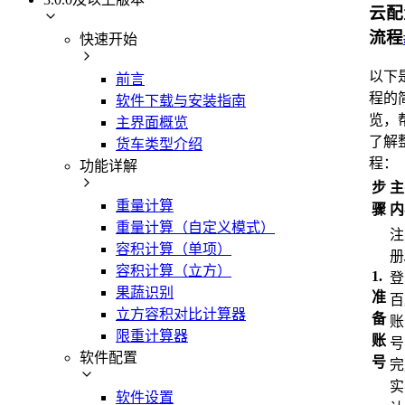
云配
流程
快速开始
以下
前言
程的
软件下载与安装指南
览，
主界面概览
了解
货车类型介绍
程：
功能详解
步
主
重量计算
骤
内
重量计算（自定义模式）
注
容积计算（单项）
册
容积计算（立方）
1.
登
果蔬识别
准
百
立方容积对比计算器
备
账
限重计算器
账
号
软件配置
号
完
实
软件设置