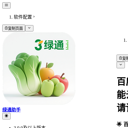
软件配置
复制页面
复
百
能
请
绿通助手
🌟
3.0.0及以上版本