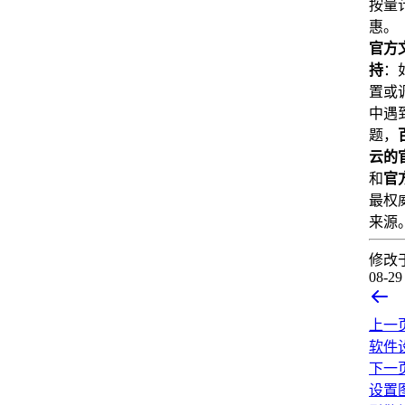
按量
惠。
官方
持
：
置或
中遇
题，
云的
和
官
最权
来源
修改
08-29
上一
软件
下一
设置