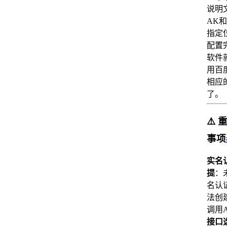
说明
AK和
指定
配置
软件
用百
相应
了。
⚠️
事项
实名
提
：
名认
法创
调用A
接口