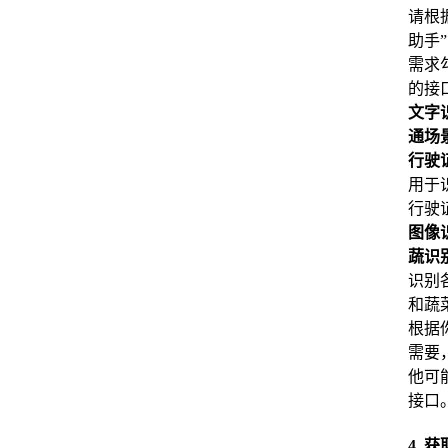
请根
助手
需求
的接
文字
通场
行驶
用于
行驶
图像
蔬识
识别
和蔬
根据
需要
他可
接口
4. 