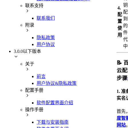
钥
联系支持
4.
配
配
联系我们
到
置
附录
的
使
件
用
隐私政策
代
用户协议
中
3.0.0以下版本
📝
关于
云配
前言
步骤
用户协议&隐私政策
配置手册
1. 
实名
软件配置界面介绍
操作手册
首先
度智
下载与安装指南
网站