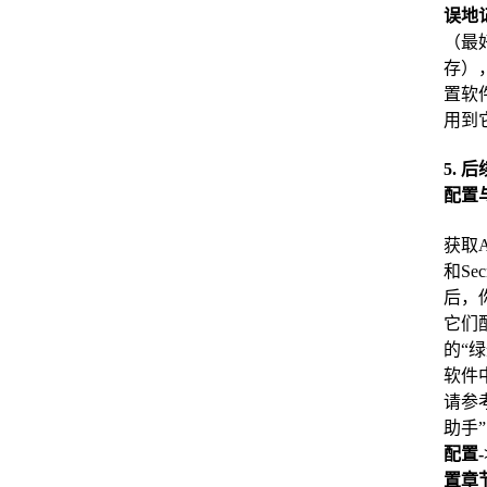
误地
（最
存）
置软
用到
5. 
配置
获取AP
和Secr
后，
它们
的“
软件
请参
助手
配置
置章