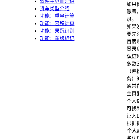
软件主界面介绍
如果
货车类型介绍
账号
功能：重量计算
录。
功能：容积计算
如果
功能：果蔬识别
要先
功能：车牌标记
百度
登录
认证
多数
（包
务）
通常
主页
个人
可找
证入
根据
个人
名认