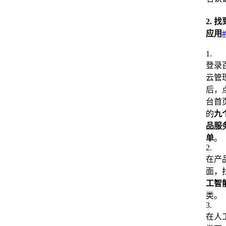
2. 
应用
#
1
.
登录
云管
后，
台首
的
九
品服
单
。
2
.
在产
面，
工智
类。
3
.
在人