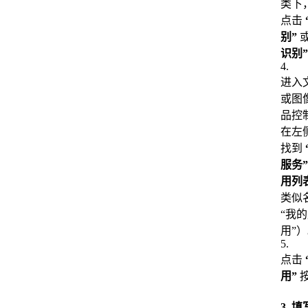
类下
点击
别”
识别”
4
.
进入
或图
品控
在左
找到
服务”
用列
类似
“我
用”
5
.
点击
用”
3. 