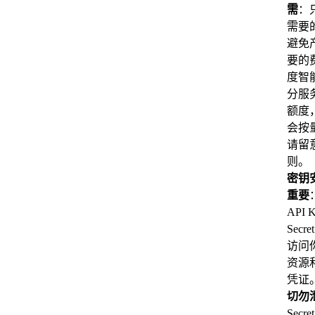
需
：
需要
避免
要的
度智
分服
额度
会按
请留
则。
密钥
重要
API 
Secre
访问
资源
凭证
切勿
Secre